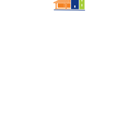
Neue Ministranten
Bei dem Festgottesdienst zum Kirchweihsonntag
am 25. September konnte Pater John zwei neue
Ministranten in die Minischar aufnehmen. Paul
Götz und Lukas Perschke haben sich seit ihrer
Erstkommunion auf diesen Dienst vorbereitet und
sind mit Freude dabei. Sie erklärten feierlich ihre
Bereitschaft zum Ministrantendienst, wurden
gesegnet und bekamen den Ministrantenausweis
überreicht. Ein herzliches Dankeschön gilt auch
den Eltern, die das Engagement ihrer Kinder nach
Kräften unterstützen.
Im Bild von links: Edith Konrad Gem.Ref., Lucy